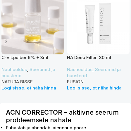
C-vit.pulber 6% + 3ml
HA Deep Filler, 30 ml
sojavalku lahus PRO
Näohooldus
,
Seerumid ja
Näohooldus
,
Seerumid ja
buusterid
buusterid
NATURA BISSE
FUSION
Logi sisse, et näha hinda
Logi sisse, et näha hinda
ACN CORRECTOR
– aktiivne seerum
probleemsele nahale
Puhastab ja ahendab laienenud poore