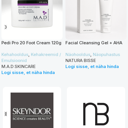
Pedi Pro 20 Foot Cream 120g
Facial Cleansing Gel + AHA
200ml
Kehahooldus
,
Kehakreemid /
Näohooldus
,
Näopuhastus
Emulsioonid
NATURA BISSE
M.A.D SKINCARE
Logi sisse, et näha hinda
Logi sisse, et näha hinda