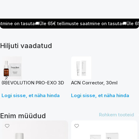
ine on tasuta
🚚
Üle 65€ tellimuste saatmine on tasuta
🚚
Üle 65€ 
Hiljuti vaadatud
(R)EVOLUTION PRO-EXO 3D
ACN Corrector, 30ml
CONCENTRATE
Logi sisse, et näha hinda
Logi sisse, et näha hinda
Enim müüdud
Rohkem tooteid