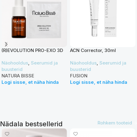
(R)EVOLUTION PRO-EXO 3D
ACN Corrector, 30ml
CONCENTRATE
Näohooldus
,
Seerumid ja
Näohooldus
,
Seerumid ja
buusterid
buusterid
NATURA BISSE
FUSION
Logi sisse, et näha hinda
Logi sisse, et näha hinda
Nädala bestsellerid
Rohkem tooteid