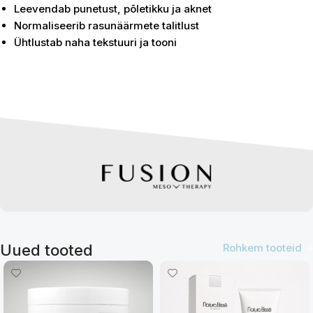
Leevendab punetust, põletikku ja aknet
Normaliseerib rasunäärmete talitlust
Ühtlustab naha tekstuuri ja tooni
Osta kohe
Uued tooted
Rohkem tooteid