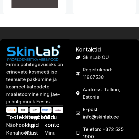
Kontaktid
SkinLab OÜ
Firma põhitegevuseks on
Registrikood:
erinevate kosmeetilise
11967538
teenuste pakkumine ja
kosmeetikatoodete
Aadress: Tallinn,
maaletoomine ning jae-
Estonia
ja hulgimüük Eestis.
E-post:
Tootekategooriad
Kasulikud
Minu
info@skinlab.ee
lingid
konto
Näohooldus
Telefon: +372 525
Kehahooldus
Meist
Minu
1900