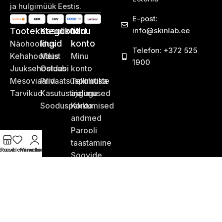
ja hulgimüük Eestis.
E-post:
Tootekategooriad
Kasulikud
Minu
info@skinlab.ee
lingid
konto
Näohooldus
Telefon: +372 525
Kehahooldus
Meist
Minu
1900
Juuksehooldus
Ostuabi
konto
Mesoviaalid
Privaatsuspoliitika
Tellimuste
Tarvikud
Kasutustingimused
ajalugu
Sooduspakkumised
Konto
andmed
Parooli
taastamine
Soovide nimekiri
Pood
Minu konto
Soovide
nimekiri
Skinlab OÜ © 2025 |
Webdesign.ee