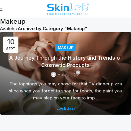
Makeup
Avaleht
Archive by Category "Makeup"
10
MAKEUP
SEPT
A Journey Through the History and Trends of
Cosmetic Products
0
Haldur
The toppings you may chose for that TV dinner pizza
slice when you forgot to shop for foods, the paint you
may slap on your face to imp...
Loe Edasi