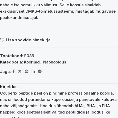
nahale iseloomulikku välimust. Selle koostis sisaldab
eksklusiivset DMKS-toimetussüsteemi, mis tagab mugavuse
pealekandmise ajal.
Lisa soovide nimekirja
Tootekood:
E086
Kategooria:
Koorijad
,
Näohooldus
Jaga:
Kirjeldus
Couperix peptide peel on pindmine professionaalne koorija,
mis on loodud parandama kuperoosse ja punetavale kalduva
naha väljanägemist. Hooldus ühendab AHA-, BHA- ja PHA-
happeid koos spetsiaalselt valitud peptiidide ja looduslike