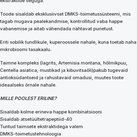
ekstraktide seguga.
Toode sisaldab eksklusiivset DMKS-toimetussüsteemi, mis
tagab mugava pealekandmise, kontrollitud vaba happe
vabanemise ja aitab vähendada nähtavat punetust.
Eriti sobilik tundlikule, kuperoossele nahale, kuna toetab naha
mikrobioomi tasakaalu.
Taimne kompleks (lagrits, Artemisia montana, hõlmikpuu,
Centella asiatica, mustikad ja kibuvitsaõli)pakub tugevaid
antioksüdantseid ja rahustavaid omadusi, muutes toote
ideaalseks õrnale nahale.
MILLE POOLEST ERILINE?
Sisaldab kolme erineva happe kombinatsiooni
Sisaldab atsetüültetrapeptiid-40
Tuntud taimsete ekstraktidega valem
DMKS-toimetustehnoloogia