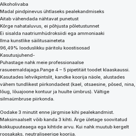
Alkoholivaba
Madal pindpinevus ühtlaseks pealekandmiseks
Aitab vähendada nähtavat punetust
Kõrge nahataluvus, ei põhjusta põletustunnet
Ei sisalda naatriumhüdroksiidi ega ammoniaaki
Ilma kunstlike säilitusaineteta
96,49% looduslikku päritolu koostisosad
Kasutusjuhend-
Puhastage nahk meie professionaalse
rasueemaldajaga.Pange 4 – 5 pipetitäit toodet klaaskaussi.
Kasutades lehvikpintslit, kandke koorija näole, alustades
vähem tundlikest piirkondadest (kael, otsaesine, põsed, nina,
lõug, lõuajoone kontuur ja huulte ümbrus). Vältige
silmaümbruse piirkonda.
Oodake 3 minutit enne järgmise kihi pealekandmist.
Maksimaalselt võib kanda 3 kihti. Ärge ületage soovitatud
kokkupuuteaega ega kihtide arvu. Kui nahk muutub kergelt
roosakaks, neutraliseerige koorija.