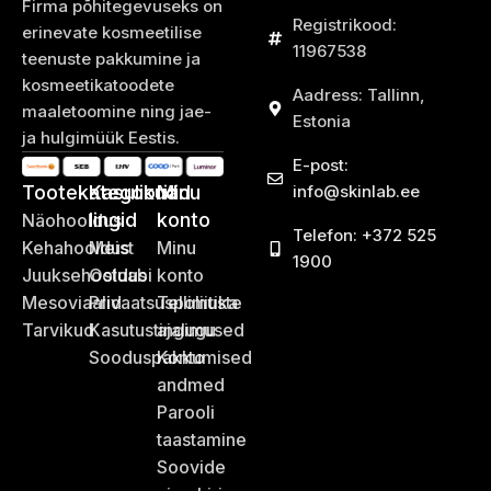
Firma põhitegevuseks on
Registrikood:
erinevate kosmeetilise
11967538
teenuste pakkumine ja
kosmeetikatoodete
Aadress: Tallinn,
maaletoomine ning jae-
Estonia
ja hulgimüük Eestis.
E-post:
Tootekategooriad
Kasulikud
Minu
info@skinlab.ee
lingid
konto
Näohooldus
Telefon: +372 525
Kehahooldus
Meist
Minu
1900
Juuksehooldus
Ostuabi
konto
Mesoviaalid
Privaatsuspoliitika
Tellimuste
Tarvikud
Kasutustingimused
ajalugu
Sooduspakkumised
Konto
andmed
Parooli
taastamine
Soovide