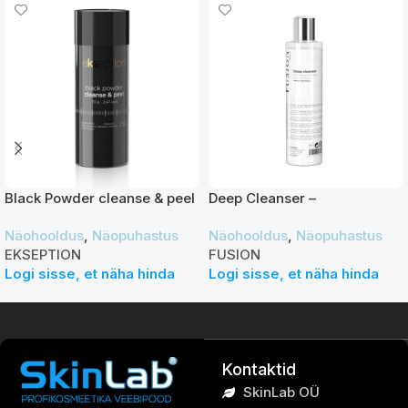
Black Powder cleanse & peel
Deep Cleanser –
– detox näokoorija 70g
puhastuspiim 250 ml
Näohooldus
,
Näopuhastus
Näohooldus
,
Näopuhastus
EKSEPTION
FUSION
Logi sisse, et näha hinda
Logi sisse, et näha hinda
Kontaktid
SkinLab OÜ